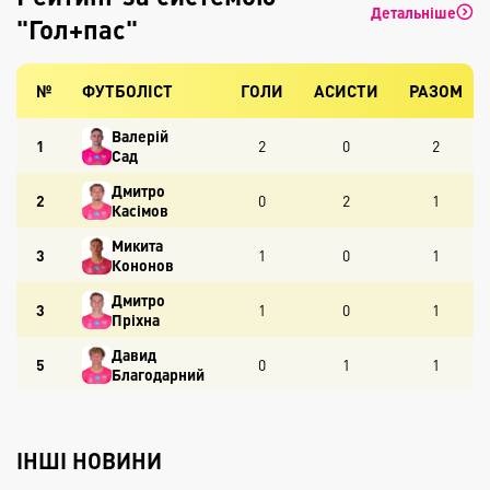
Детальніше
"Гол+пас"
№
ФУТБОЛІСТ
ГОЛИ
АСИСТИ
РАЗОМ
Валерій
1
2
0
2
Сад
Дмитро
2
0
2
1
Касімов
Микита
3
1
0
1
Кононов
Дмитро
3
1
0
1
Пріхна
Давид
5
0
1
1
Благодарний
ІНШІ НОВИНИ