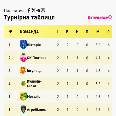
Поділитись:
Турнірна таблиця
Детальніше
№
КОМАНДА
І
В
Н
П
М
0
1
Вікторія
2
2
0
0
3:0
6
2
СК Полтава
2
1
1
0
4:1
4
3
Інгулець
2
1
1
0
4:3
4
Куликів-
4
2
1
1
0
3:2
4
Білка
5
Металіст
2
1
0
1
4:3
3
6
Агробізнес
2
1
0
1
2:3
3