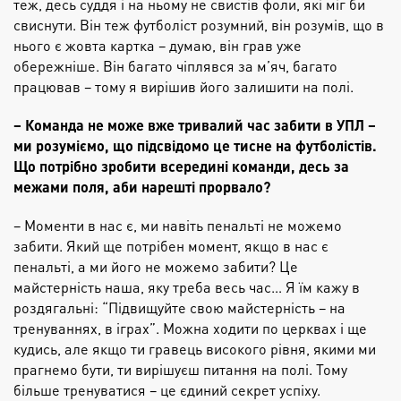
теж, десь суддя і на ньому не свистів фоли, які міг би
свиснути. Він теж футболіст розумний, він розумів, що в
нього є жовта картка – думаю, він грав уже
обережніше. Він багато чіплявся за м’яч, багато
працював – тому я вирішив його залишити на полі.
– Команда не може вже тривалий час забити в УПЛ –
ми розуміємо, що підсвідомо це тисне на футболістів.
Що потрібно зробити всередині команди, десь за
межами поля, аби нарешті прорвало?
– Моменти в нас є, ми навіть пенальті не можемо
забити. Який ще потрібен момент, якщо в нас є
пенальті, а ми його не можемо забити? Це
майстерність наша, яку треба весь час… Я їм кажу в
роздягальні: “Підвищуйте свою майстерність – на
тренуваннях, в іграх”. Можна ходити по церквах і ще
кудись, але якщо ти гравець високого рівня, якими ми
прагнемо бути, ти вирішуєш питання на полі. Тому
більше тренуватися – це єдиний секрет успіху.