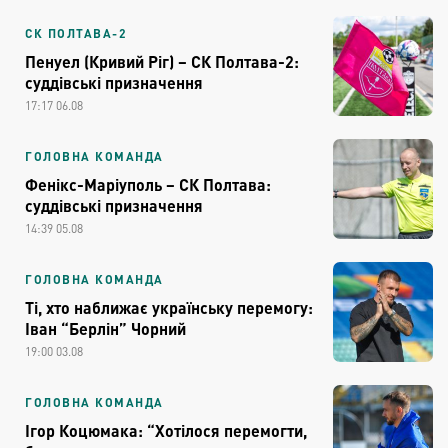
СК ПОЛТАВА-2
Пенуел (Кривий Ріг) – СК Полтава-2:
суддівські призначення
17:17 06.08
ГОЛОВНА КОМАНДА
Фенікс-Маріуполь – СК Полтава:
суддівські призначення
14:39 05.08
ГОЛОВНА КОМАНДА
Ті, хто наближає українську перемогу:
Іван “Берлін” Чорний
19:00 03.08
ГОЛОВНА КОМАНДА
Ігор Коцюмака: “Хотілося перемогти,