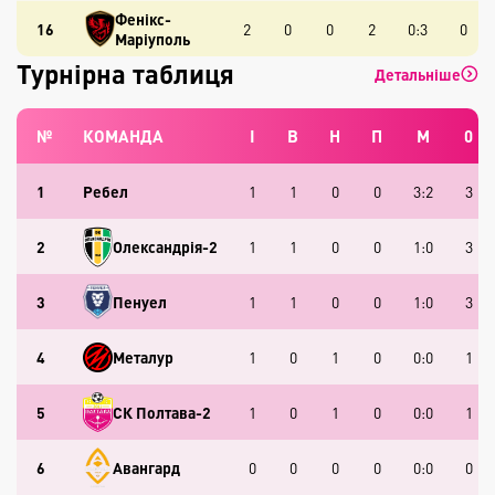
Фенікс-
16
2
0
0
2
0:3
0
Маріуполь
Турнірна таблиця
Детальніше
№
КОМАНДА
І
В
Н
П
М
0
1
Ребел
1
1
0
0
3:2
3
2
Олександрія-2
1
1
0
0
1:0
3
3
Пенуел
1
1
0
0
1:0
3
4
Металур
1
0
1
0
0:0
1
5
СК Полтава-2
1
0
1
0
0:0
1
6
Авангард
0
0
0
0
0:0
0