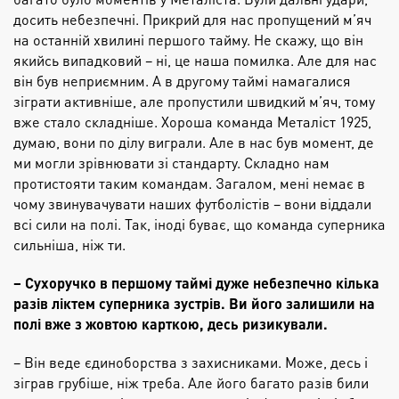
досить небезпечні. Прикрий для нас пропущений м’яч
на останній хвилині першого тайму. Не скажу, що він
якийсь випадковий – ні, це наша помилка. Але для нас
він був неприємним. А в другому таймі намагалися
зіграти активніше, але пропустили швидкий м’яч, тому
вже стало складніше. Хороша команда Металіст 1925,
думаю, вони по ділу виграли. Але в нас був момент, де
ми могли зрівнювати зі стандарту. Складно нам
протистояти таким командам. Загалом, мені немає в
чому звинувачувати наших футболістів – вони віддали
всі сили на полі. Так, іноді буває, що команда суперника
сильніша, ніж ти.
– Сухоручко в першому таймі дуже небезпечно кілька
разів ліктем суперника зустрів. Ви його залишили на
полі вже з жовтою карткою, десь ризикували.
– Він веде єдиноборства з захисниками. Може, десь і
зіграв грубіше, ніж треба. Але його багато разів били