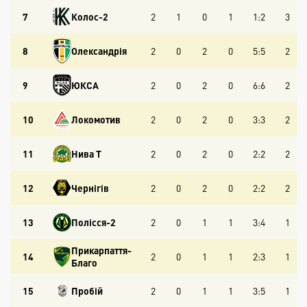
7
Колос-2
2
1
0
1
1:2
3
8
Олександрія
2
0
2
0
5:5
2
9
ЮКСА
2
0
2
0
6:6
2
10
Локомотив
2
0
2
0
3:3
2
11
Нива Т
2
0
2
0
2:2
2
12
Чернігів
2
0
2
0
2:2
2
13
Полісся-2
2
0
1
1
3:4
1
Прикарпаття-
14
2
0
1
1
2:3
1
Благо
15
Пробій
2
0
1
1
3:5
1