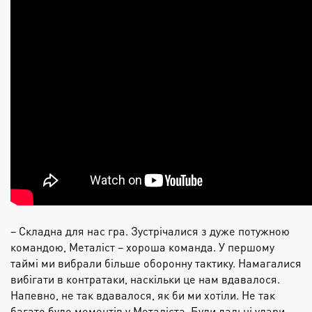
– Складна для нас гра. Зустрічалися з дуже потужною
командою, Металіст – хороша команда. У першому
таймі ми вибрали більше оборонну тактику. Намагалися
вибігати в контратаки, наскільки це нам вдавалося.
Напевно, не так вдавалося, як би ми хотіли. Не так
багато було моментів у Металіста. Були дальні удари,