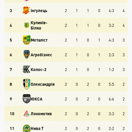
3
Інгулець
2
1
1
0
4:3
4
Куликів-
4
2
1
1
0
3:2
4
Білка
5
Металіст
2
1
0
1
4:3
3
6
Агробізнес
2
1
0
1
2:3
3
7
Колос-2
2
1
0
1
1:2
3
8
Олександрія
2
0
2
0
5:5
2
9
ЮКСА
2
0
2
0
6:6
2
10
Локомотив
2
0
2
0
3:3
2
11
Нива Т
2
0
2
0
2:2
2