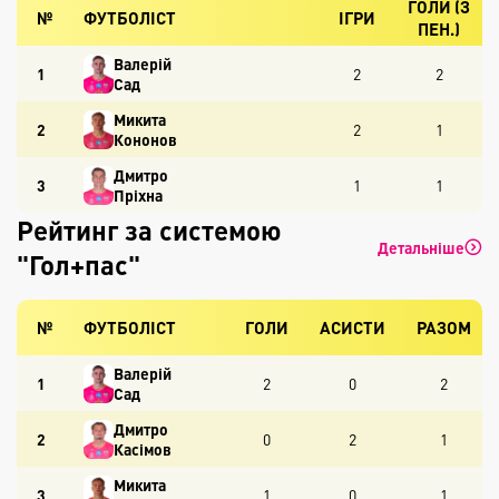
ГОЛИ (З
№
ФУТБОЛІСТ
ІГРИ
ПЕН.)
Валерій
1
2
2
Сад
Микита
2
2
1
Кононов
Дмитро
3
1
1
Пріхна
Рейтинг за системою
Детальніше
"Гол+пас"
№
ФУТБОЛІСТ
ГОЛИ
АСИСТИ
РАЗОМ
Валерій
1
2
0
2
Сад
Дмитро
2
0
2
1
Касімов
Микита
3
1
0
1