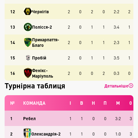
12
Чернігів
2
0
2
0
2:2
2
13
Полісся-2
2
0
1
1
3:4
1
Прикарпаття-
14
2
0
1
1
2:3
1
Благо
15
Пробій
2
0
1
1
3:5
1
Фенікс-
16
2
0
0
2
0:3
0
Маріуполь
Турнірна таблиця
Детальніше
№
КОМАНДА
І
В
Н
П
М
0
1
Ребел
1
1
0
0
3:2
3
2
Олександрія-2
1
1
0
0
1:0
3