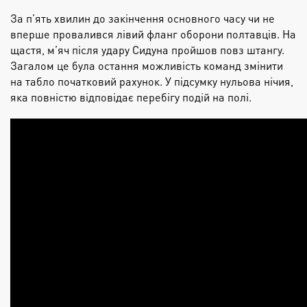
За п’ять хвилин до закінчення основного часу чи не
вперше провалився лівий фланг оборони полтавців. На
щастя, м’яч після удару
Сидуна
пройшов повз штангу.
Загалом це була
остання можливість команд змінити
на табло початковий рахунок. У підсумку нульова нічия,
яка повністю відповідає перебігу подій на полі.