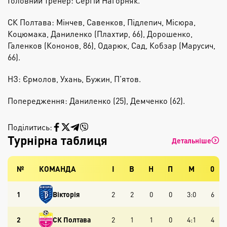
Головний тренер: Сергій Нагорняк.
СК Полтава: Мінчев, Савенков, Підлепич, Місюра,
Коцюмака, Даниленко (Плахтир, 66), Дорошенко,
Галенков (Кононов, 86), Одарюк, Сад, Кобзар (Марусич,
66).
НЗ: Єрмолов, Ухань, Бужин, П’ятов.
Попередження: Даниленко (25), Демченко (62).
Поділитись:
Турнірна таблиця
Детальніше
№
КОМАНДА
І
В
Н
П
М
0
1
Вікторія
2
2
0
0
3:0
6
2
СК Полтава
2
1
1
0
4:1
4