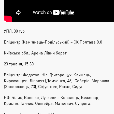
УПЛ, 30 тур
Епіцентр (Камʼянець-Подільський) – СК Полтава 0:0
Київська обл., Арена Лівий берег
23 травня, 15:30
Епіцентр: Федотов, Ніл, Григоращук, Климець,
Кирюханцев, Ліповуз (Демченко, 46), Себеріо, Миронюк
(Запорожець, 73), Сіфуентес, Рохас, Сидун.
НЗ: Білик, Вавшко, Лучкевич, Ковалець, Беженар,
Кристін, Танчик, Олівейра, Маткевич, Супряга.