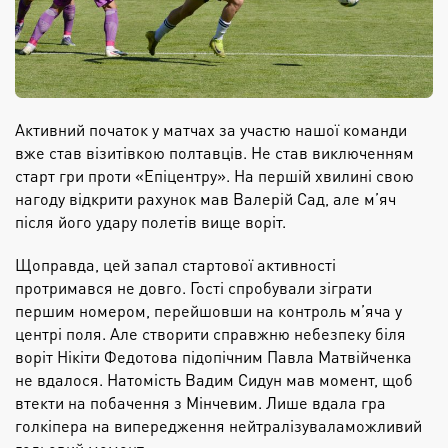
Активний
початок у матчах за участю нашої команди
вже став візитівкою
полтавців
. Не став виключенням
старт гри проти «Епіцентру». На першій хвилині свою
нагоду відкрити рахунок мав Валерій Сад, але м’яч
після його удару полетів вище воріт.
Щоправда, цей запал
стартової активності
протримався не довго. Гості спробували зіграти
першим номером, перейшовши на контроль м’яча у
центрі поля. Але створити справжню небезпеку біля
воріт Нікіти Федотова підопічним Павла
Матвійченка
не вдалося. Натомість Вадим
Сидун
мав момент, щоб
втекти на побачення з
Мінчевим
.
Лише вдала гра
голкіпер
а
на випередження нейтралізува
ла
можливий