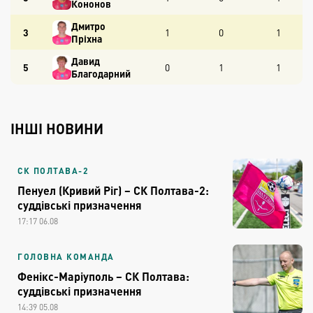
Кононов
Дмитро
3
1
0
1
Пріхна
Давид
5
0
1
1
Благодарний
ІНШІ НОВИНИ
СК ПОЛТАВА-2
Пенуел (Кривий Ріг) – СК Полтава-2:
суддівські призначення
17:17 06.08
ГОЛОВНА КОМАНДА
Фенікс-Маріуполь – СК Полтава:
суддівські призначення
14:39 05.08