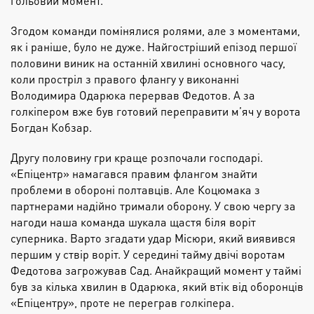
гольовий момент.
Згодом команди помінялися ролями, але з моментами,
як і раніше, було не дуже. Найгостріший епізод першої
половини виник на останній хвилині основного часу,
коли простріл з правого флангу у виконанні
Володимира
Одарюка
перервав
Федотов
. А за
голкіпером вже був готовий переправити
м’яч
у ворота
Богдан Кобзар.
Другу половину гри краще розпочали господарі.
«Епіцентр» намагався правим флангом
знайти
проблеми в обороні полтавців. Але
Коцюмака
з
партнерами надійно тримали оборону. У свою чергу за
нагоди наша команда шукала щастя біля воріт
суперника. Варто згадати удар
Місюри
, який виявився
першим у
ствір
воріт.
У середині тайму двічі воротам
Федотова загрожував Сад.
А
найкращий момент у таймі
був за кілька хвилин в
Одарюка
, який втік від оборонців
«Епіцентру», проте не переграв голкіпера.