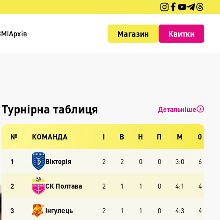
Магазин
Квитки
ЗМІ
Архів
Турнірна таблиця
Детальніше
№
КОМАНДА
І
В
Н
П
М
0
1
Вікторія
2
2
0
0
3:0
6
2
СК Полтава
2
1
1
0
4:1
4
3
Інгулець
2
1
1
0
4:3
4