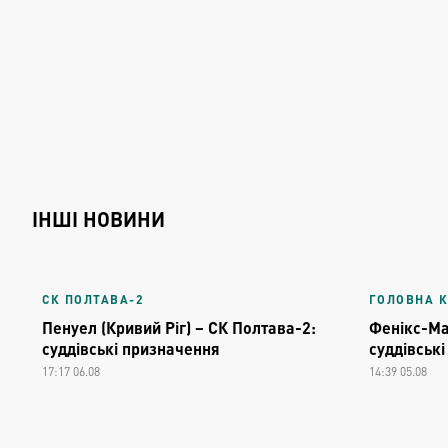
ІНШІ НОВИНИ
СК ПОЛТАВА-2
ГОЛОВНА 
Пенуел (Кривий Ріг) – СК Полтава-2:
Фенікс-Ма
суддівські призначення
суддівськ
17:17 06.08
14:39 05.08