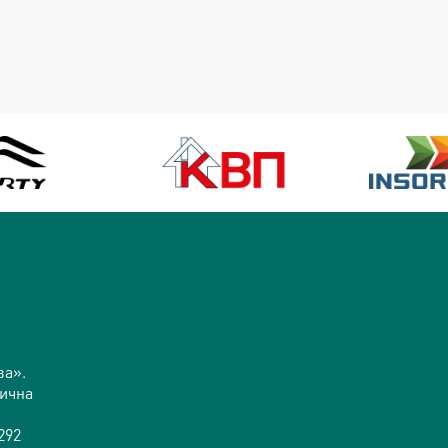
ва».
дична
292