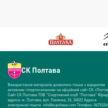
СК Полтава
Використання матеріалів дозволено тільки з відкритим
активним гіперпосиланням на офіційний сайт СК «Полта
Сайт СК Полтава ТОВ "Спортивний клуб "Полтава" Юри
адреса: м. Полтава, вул. Панянка, 26, 36022 Адреса
електронної пошти: info@scpoltava.com Телефон: 0675326