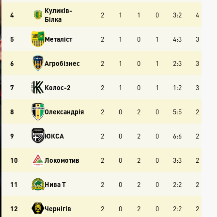
Куликів-
4
2
1
1
0
3:2
4
Білка
5
Металіст
2
1
0
1
4:3
3
6
Агробізнес
2
1
0
1
2:3
3
7
Колос-2
2
1
0
1
1:2
3
8
Олександрія
2
0
2
0
5:5
2
9
ЮКСА
2
0
2
0
6:6
2
10
Локомотив
2
0
2
0
3:3
2
11
Нива Т
2
0
2
0
2:2
2
12
Чернігів
2
0
2
0
2:2
2