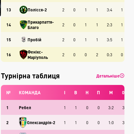
13
Полісся-2
2
0
1
1
3:4
1
Прикарпаття-
14
2
0
1
1
2:3
1
Благо
15
Пробій
2
0
1
1
3:5
1
Фенікс-
16
2
0
0
2
0:3
0
Маріуполь
Турнірна таблиця
Детальніше
№
КОМАНДА
І
В
Н
П
М
0
1
Ребел
1
1
0
0
3:2
3
2
Олександрія-2
1
1
0
0
1:0
3