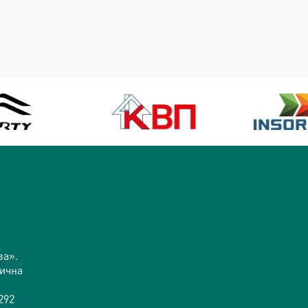
ва».
дична
292