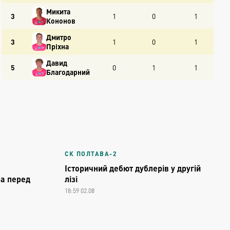
Микита
3
1
0
1
Кононов
Дмитро
3
1
0
1
Пріхна
Давид
5
0
1
1
Благодарний
СК ПОЛТАВА-2
Історичний дебют дублерів у другій
ра перед
лізі
18:59 02.08