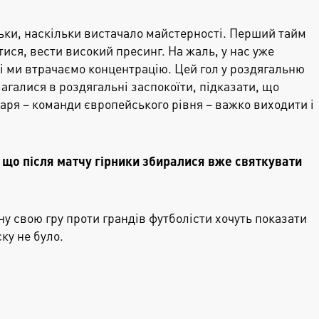
ьки, наскільки вистачало майстерності. Перший тайм
ися, вести високий пресинг. На жаль, у нас уже
 і ми втрачаємо концентрацію. Цей гол у роздягальню
агалися в роздягальні заспокоїти, підказати, що
аря – команди європейського рівня – важко виходити і
 що після матчу гірники збиралися вже святкувати
ну свою гру проти грандів футболісти хочуть показати
ку не було.