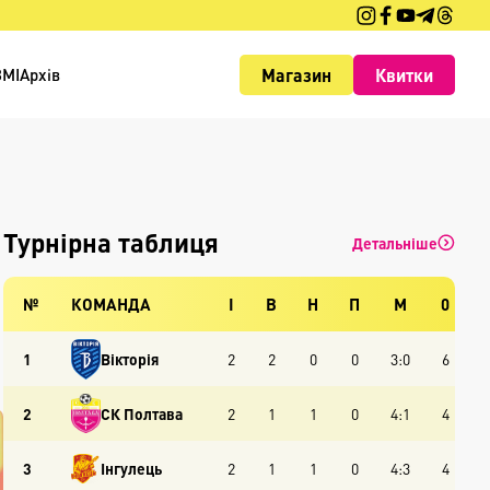
Магазин
Квитки
ЗМІ
Архів
Турнірна таблиця
Детальніше
№
КОМАНДА
І
В
Н
П
М
0
1
Вікторія
2
2
0
0
3:0
6
2
СК Полтава
2
1
1
0
4:1
4
3
Інгулець
2
1
1
0
4:3
4