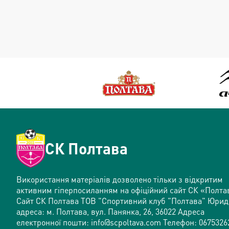
СК Полтава
Використання матеріалів дозволено тільки з відкритим
активним гіперпосиланням на офіційний сайт СК «Полта
Сайт СК Полтава ТОВ "Спортивний клуб "Полтава" Юри
адреса: м. Полтава, вул. Панянка, 26, 36022 Адреса
електронної пошти: info@scpoltava.com Телефон: 0675326