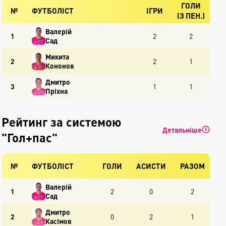
ГОЛИ
№
ФУТБОЛІСТ
ІГРИ
(З ПЕН.)
Валерій
1
2
2
Сад
Микита
2
2
1
Кононов
Дмитро
3
1
1
Пріхна
Рейтинг за системою
Детальніше
"Гол+пас"
№
ФУТБОЛІСТ
ГОЛИ
АСИСТИ
РАЗОМ
Валерій
1
2
0
2
Сад
Дмитро
2
0
2
1
Касімов