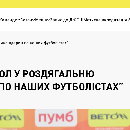
Команди
Сезон
Медіа
Запис до ДЮСШ
Матчева акредитація 
ічно вдарив по наших футболістах”
ГОЛ У РОЗДЯГАЛЬНЮ
ПО НАШИХ ФУТБОЛІСТАХ”