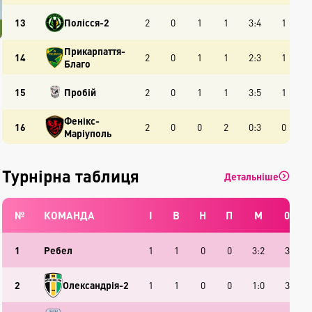
13
Полісся-2
2
0
1
1
3:4
1
Прикарпаття-
14
2
0
1
1
2:3
1
Благо
15
Пробій
2
0
1
1
3:5
1
Фенікс-
16
2
0
0
2
0:3
0
Маріуполь
Турнірна таблиця
Детальніше
№
КОМАНДА
І
В
Н
П
М
0
1
Ребел
1
1
0
0
3:2
3
2
Олександрія-2
1
1
0
0
1:0
3