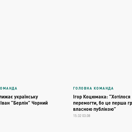
КОМАНДА
ГОЛОВНА КОМАНДА
ближає українську
Ігор Коцюмака: “Хотілося
 Іван “Берлін” Чорний
перемогти, бо це перша г
власною публікою”
15:32 03.08