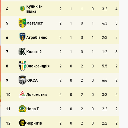
Куликів-
4
2
1
1
0
3:2
4
Білка
5
Металіст
2
1
0
1
4:3
3
6
Агробізнес
2
1
0
1
2:3
3
7
Колос-2
2
1
0
1
1:2
3
8
Олександрія
2
0
2
0
5:5
2
9
ЮКСА
2
0
2
0
6:6
2
10
Локомотив
2
0
2
0
3:3
2
11
Нива Т
2
0
2
0
2:2
2
12
Чернігів
2
0
2
0
2:2
2