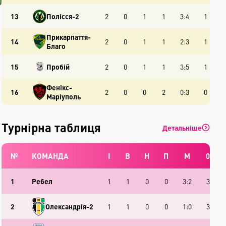
13
Полісся-2
2
0
1
1
3:4
1
Прикарпаття-
14
2
0
1
1
2:3
1
Благо
15
Пробій
2
0
1
1
3:5
1
Фенікс-
16
2
0
0
2
0:3
0
Маріуполь
Турнірна таблиця
Детальніше
№
КОМАНДА
І
В
Н
П
М
0
1
Ребел
1
1
0
0
3:2
3
2
Олександрія-2
1
1
0
0
1:0
3