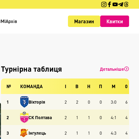
Магазин
Квитки
ЗМІ
Архів
Турнірна таблиця
Детальніше
№
КОМАНДА
І
В
Н
П
М
0
1
Вікторія
2
2
0
0
3:0
6
2
СК Полтава
2
1
1
0
4:1
4
3
Інгулець
2
1
1
0
4:3
4