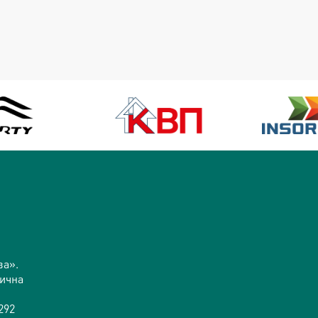
ва».
дична
292