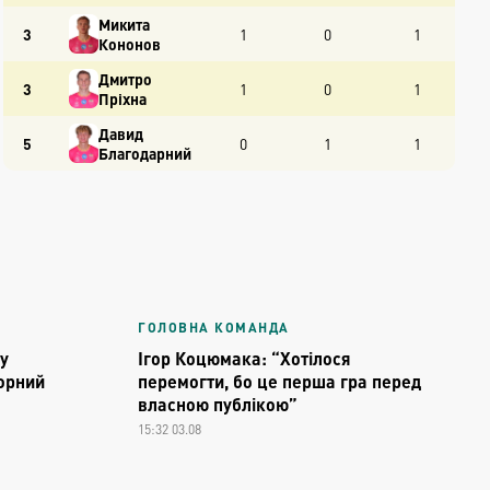
Микита
3
1
0
1
Кононов
Дмитро
3
1
0
1
Пріхна
Давид
5
0
1
1
Благодарний
ГОЛОВНА КОМАНДА
у
Ігор Коцюмака: “Хотілося
Чорний
перемогти, бо це перша гра перед
власною публікою”
15:32 03.08