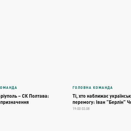
КОМАНДА
ГОЛОВНА КОМАНДА
ріуполь – СК Полтава:
Ті, хто наближає українськ
і призначення
перемогу: Іван “Берлін” 
19:00 03.08