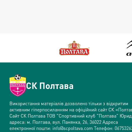
СК Полтава
Використання матеріалів дозволено тільки з відкритим
активним гіперпосиланням на офіційний сайт СК «Полта
Сайт СК Полтава ТОВ "Спортивний клуб "Полтава" Юри
адреса: м. Полтава, вул. Панянка, 26, 36022 Адреса
електронної пошти: info@scpoltava.com Телефон: 0675326