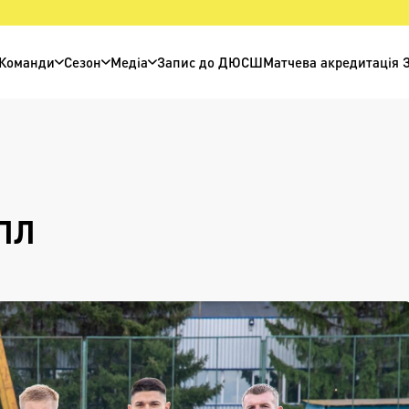
Команди
Сезон
Медіа
Запис до ДЮСШ
Матчева акредитація 
ПЛ