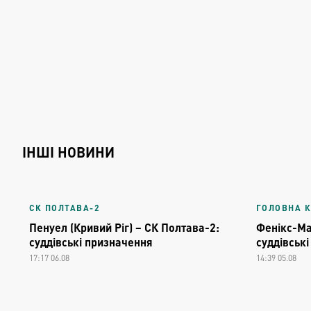
ІНШІ НОВИНИ
СК ПОЛТАВА-2
ГОЛОВНА 
Пенуел (Кривий Ріг) – СК Полтава-2:
Фенікс-Ма
суддівські призначення
суддівськ
17:17 06.08
14:39 05.08