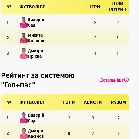
ГОЛИ
№
ФУТБОЛІСТ
ІГРИ
(З ПЕН.)
Валерій
1
2
2
Сад
Микита
2
2
1
Кононов
Дмитро
3
1
1
Пріхна
Рейтинг за системою
Детальніше
"Гол+пас"
№
ФУТБОЛІСТ
ГОЛИ
АСИСТИ
РАЗОМ
Валерій
1
2
0
2
Сад
Дмитро
2
0
2
1
Касімов