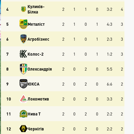
Куликів-
4
2
1
1
0
3:2
4
Білка
5
Металіст
2
1
0
1
4:3
3
6
Агробізнес
2
1
0
1
2:3
3
7
Колос-2
2
1
0
1
1:2
3
8
Олександрія
2
0
2
0
5:5
2
9
ЮКСА
2
0
2
0
6:6
2
10
Локомотив
2
0
2
0
3:3
2
11
Нива Т
2
0
2
0
2:2
2
12
Чернігів
2
0
2
0
2:2
2