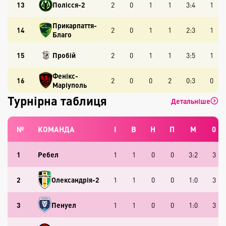
13
Полісся-2
2
0
1
1
3:4
1
Прикарпаття-
14
2
0
1
1
2:3
1
Благо
15
Пробій
2
0
1
1
3:5
1
Фенікс-
16
2
0
0
2
0:3
0
Маріуполь
Турнірна таблиця
Детальніше
№
КОМАНДА
І
В
Н
П
М
0
1
Ребел
1
1
0
0
3:2
3
2
Олександрія-2
1
1
0
0
1:0
3
3
Пенуел
1
1
0
0
1:0
3