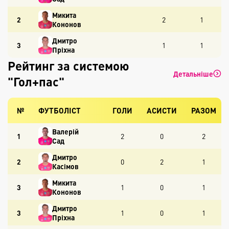
Микита
2
2
1
Кононов
Дмитро
3
1
1
Пріхна
Рейтинг за системою
Детальніше
"Гол+пас"
№
ФУТБОЛІСТ
ГОЛИ
АСИСТИ
РАЗОМ
Валерій
1
2
0
2
Сад
Дмитро
2
0
2
1
Касімов
Микита
3
1
0
1
Кононов
Дмитро
3
1
0
1
Пріхна