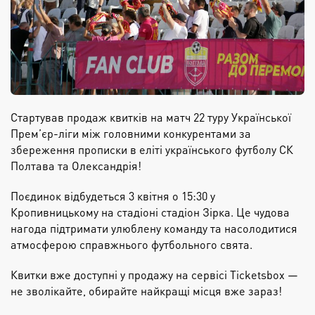
Стартував продаж квитків на матч 22 туру Української
Прем’єр-ліги між головними конкурентами за
збереження прописки в еліті українського футболу
СК
Полтава
та
Олександрія
!
Поєдинок відбудеться 3 квітня о 15:30 у
Кропивницькому на стадіоні с
тадіон Зірка
. Це чудова
нагода підтримати улюблену команду та насолодитися
атмосферою справжнього футбольного свята.
Квитки вже доступні у продажу на сервісі
Ticketsbox
—
не зволікайте, обирайте найкращі місця вже зараз!