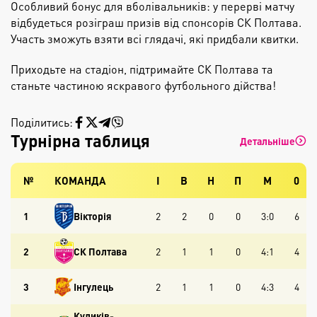
Особливий бонус для вболівальників: у перерві матчу
відбудеться розіграш призів від спонсорів СК Полтава.
Участь зможуть взяти всі глядачі, які придбали квитки.
Приходьте на стадіон, підтримайте СК Полтава та
станьте частиною яскравого футбольного дійства!
Поділитись:
Турнірна таблиця
Детальніше
№
КОМАНДА
І
В
Н
П
М
0
1
Вікторія
2
2
0
0
3:0
6
2
СК Полтава
2
1
1
0
4:1
4
3
Інгулець
2
1
1
0
4:3
4
Куликів-