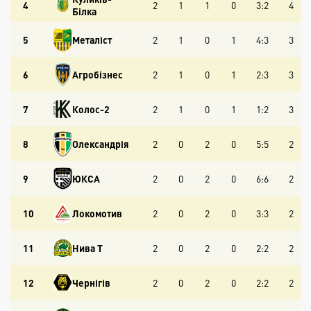
4
2
1
1
0
3:2
4
Білка
5
Металіст
2
1
0
1
4:3
3
6
Агробізнес
2
1
0
1
2:3
3
7
Колос-2
2
1
0
1
1:2
3
8
Олександрія
2
0
2
0
5:5
2
9
ЮКСА
2
0
2
0
6:6
2
10
Локомотив
2
0
2
0
3:3
2
11
Нива Т
2
0
2
0
2:2
2
12
Чернігів
2
0
2
0
2:2
2