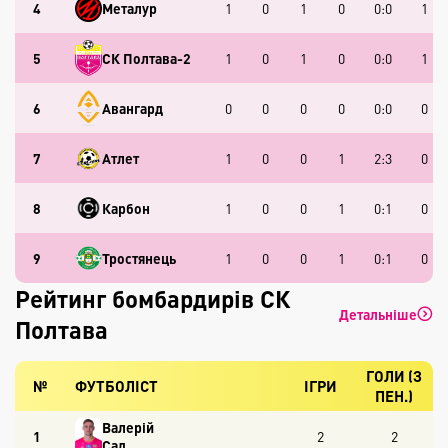
4
Металур
1
0
1
0
0:0
1
5
СК Полтава-2
1
0
1
0
0:0
1
6
Авангард
0
0
0
0
0:0
0
7
Атлет
1
0
0
1
2:3
0
8
Карбон
1
0
0
1
0:1
0
9
Тростянець
1
0
0
1
0:1
0
Рейтинг бомбардирів СК
Детальніше
Полтава
ГОЛИ (З
№
ФУТБОЛІСТ
ІГРИ
ПЕН.)
Валерій
1
2
2
Сад