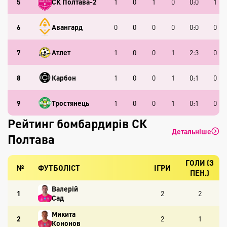
5
СК Полтава-2
1
0
1
0
0:0
1
6
Авангард
0
0
0
0
0:0
0
7
Атлет
1
0
0
1
2:3
0
8
Карбон
1
0
0
1
0:1
0
9
Тростянець
1
0
0
1
0:1
0
Рейтинг бомбардирів СК
Детальніше
Полтава
ГОЛИ (З
№
ФУТБОЛІСТ
ІГРИ
ПЕН.)
Валерій
1
2
2
Сад
Микита
2
2
1
Кононов