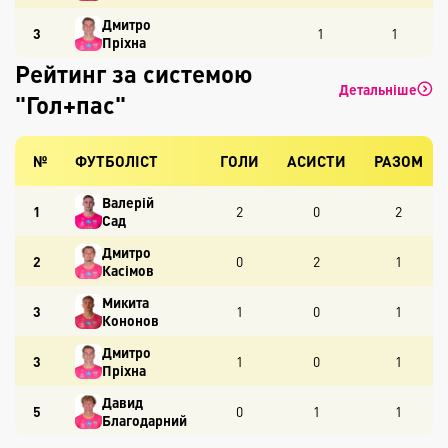
Дмитро
3
1
1
Пріхна
Рейтинг за системою
Детальніше
"Гол+пас"
№
ФУТБОЛІСТ
ГОЛИ
АСИСТИ
РАЗОМ
Валерій
1
2
0
2
Сад
Дмитро
2
0
2
1
Касімов
Микита
3
1
0
1
Кононов
Дмитро
3
1
0
1
Пріхна
Давид
5
0
1
1
Благодарний