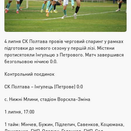
4 липня СК Полтава провів черговий спаринг у рамках
підготовки до нового сезону у першій лізі. Містяни
протисятояли Інгульцю з Петрового. Матч завершився
безгольовою нічиєю 0:0.
Контрольний поєдинок
СК Полтава – Інгулець (Петрове) 0:0
с. Нижні Млини, стадіон Ворскла-Зміна
1 липня, 17:00
1 тайм: Мінчев, Бужин, Підлепич, Савенков, Коцюмака,
Даниленко, ГНП, Одарюк, Галенков, ГНП, Сад.