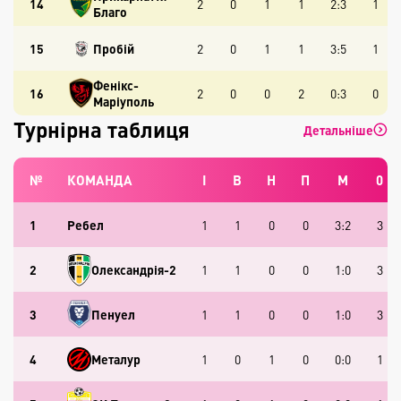
14
2
0
1
1
2:3
1
Благо
15
Пробій
2
0
1
1
3:5
1
Фенікс-
16
2
0
0
2
0:3
0
Маріуполь
Турнірна таблиця
Детальніше
№
КОМАНДА
І
В
Н
П
М
0
1
Ребел
1
1
0
0
3:2
3
2
Олександрія-2
1
1
0
0
1:0
3
3
Пенуел
1
1
0
0
1:0
3
4
Металур
1
0
1
0
0:0
1