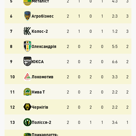
5
Металіст
2
1
0
1
4:3
3
6
Агробізнес
2
1
0
1
2:3
3
7
Колос-2
2
1
0
1
1:2
3
8
Олександрія
2
0
2
0
5:5
2
9
ЮКСА
2
0
2
0
6:6
2
10
Локомотив
2
0
2
0
3:3
2
11
Нива Т
2
0
2
0
2:2
2
12
Чернігів
2
0
2
0
2:2
2
13
Полісся-2
2
0
1
1
3:4
1
Прикарпаття-