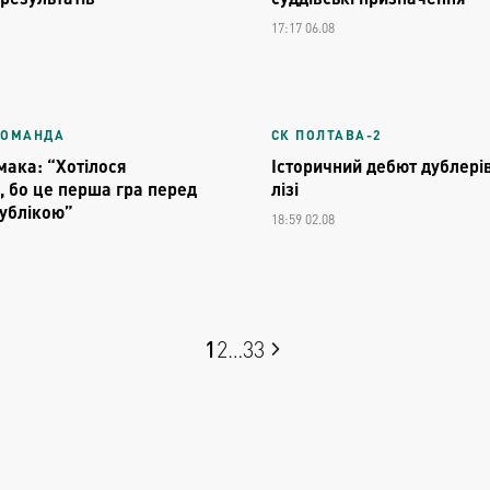
17:17 06.08
КОМАНДА
СК ПОЛТАВА-2
мака: “Хотілося
Історичний дебют дублерів
, бо це перша гра перед
лізі
ублікою”
18:59 02.08
1
2
…
33