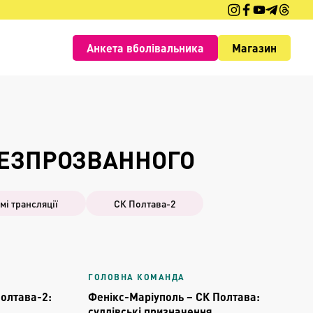
Анкета вболівальника
Магазин
БЕЗПРОЗВАННОГО
мі трансляції
СК Полтава-2
ГОЛОВНА КОМАНДА
Полтава-2:
Фенікс-Маріуполь – СК Полтава:
суддівські призначення