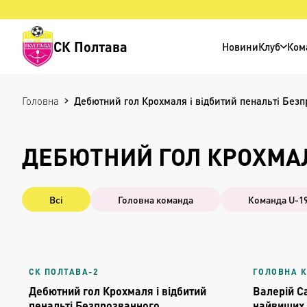
СК Полтава
Новини
Клуб
Ком
Головна
Дебютний гол Крохмаля і відбитий пенальті Без
ДЕБЮТНИЙ ГОЛ КРОХМАЛ
Всі
Головна команда
Команда U-1
СК ПОЛТАВА-2
ГОЛОВНА 
Дебютний гол Крохмаля і відбитий
Валерій Са
пенальті Безпрозванного
найвищих 