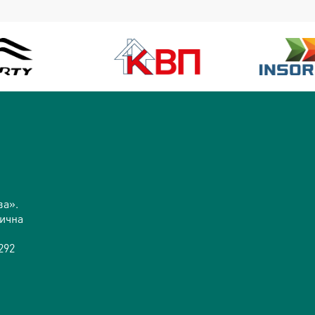
ва».
дична
292