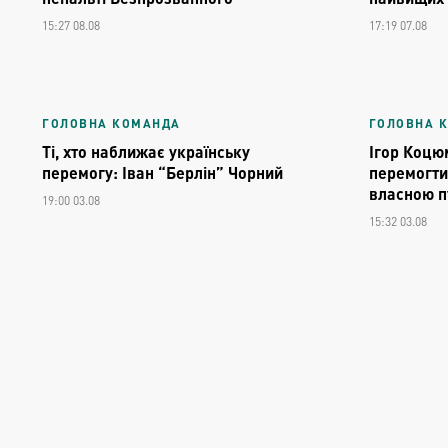
15:27 08.08
17:19 07.08
ГОЛОВНА КОМАНДА
ГОЛОВНА 
Ті, хто наближає українську
Ігор Коцю
перемогу: Іван “Берлін” Чорний
перемогти
власною п
19:00 03.08
15:32 03.08