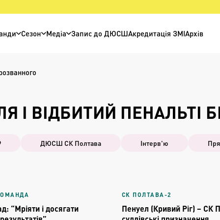
анди
Сезон
Медіа
Запис до ДЮСШ
Акредитація ЗМІ
Архів
прозванного
Я І ВІДБИТИЙ ПЕНАЛЬТІ 
9
ДЮСШ СК Полтава
Інтерв'ю
Пря
КОМАНДА
СК ПОЛТАВА-2
д: “Мріяти і досягати
Пенуел (Кривий Ріг) – СК 
результатів”
суддівські призначення