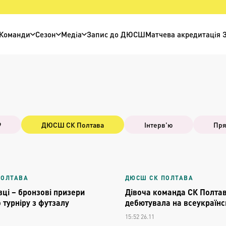
Команди
Сезон
Медіа
Запис до ДЮСШ
Матчева акредитація 
9
ДЮСШ СК Полтава
Інтерв'ю
Пря
ПОЛТАВА
ДЮСШ СК ПОЛТАВА
вці – бронзові призери
Дівоча команда СК Полта
 турніру з футзалу
дебютувала на всеукраїнсь
15:52 26.11