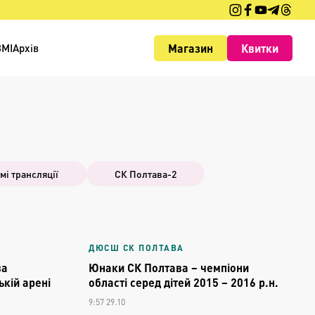
Магазин
Квитки
ЗМІ
Архів
мі трансляції
СК Полтава-2
ДЮСШ СК ПОЛТАВА
ва
Юнаки СК Полтава – чемпіони
кій арені
області серед дітей 2015 – 2016 р.н.
9:57 29.10