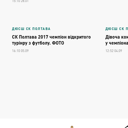
15:10 28.01
ДЮСШ СК ПОЛТАВА
ДЮСШ СК 
СК Полтава 2017 чемпіон відкритого
Дівоча ко
турінру з футболу. ФОТО
у чемпіона
16:10 05.09
12:52 04.09