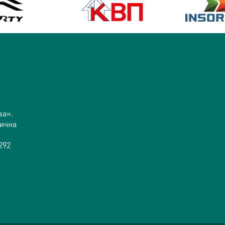
ва».
дична
292