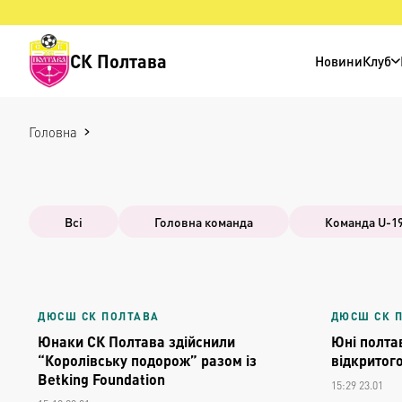
СК Полтава
Новини
Клуб
Головна
Всі
Головна команда
Команда U-1
ДЮСШ СК ПОЛТАВА
ДЮСШ СК 
Юнаки СК Полтава здійснили
Юні полта
“Королівську подорож” разом із
відкритого
Betking Foundation
15:29 23.01